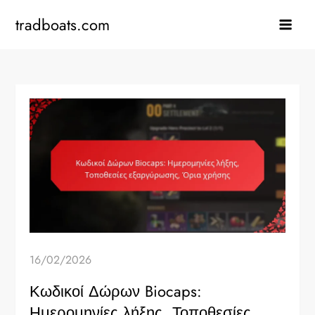
Skip
tradboats.com
to
content
16/02/2026
Κωδικοί Δώρων Biocaps:
Ημερομηνίες λήξης, Τοποθεσίες